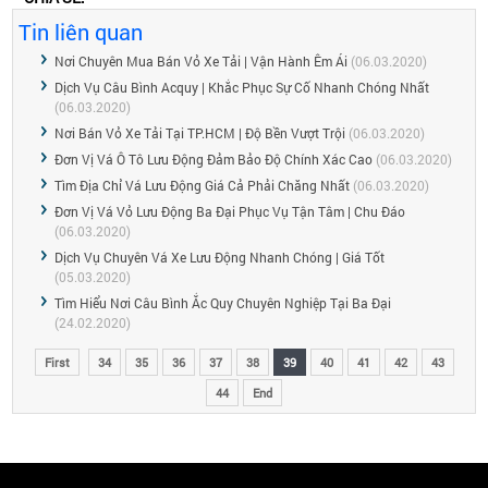
Tin liên quan
Nơi Chuyên Mua Bán Vỏ Xe Tải | Vận Hành Êm Ái
(06.03.2020)
Dịch Vụ Câu Bình Acquy | Khắc Phục Sự Cố Nhanh Chóng Nhất
(06.03.2020)
Nơi Bán Vỏ Xe Tải Tại TP.HCM | Độ Bền Vượt Trội
(06.03.2020)
Đơn Vị Vá Ô Tô Lưu Động Đảm Bảo Độ Chính Xác Cao
(06.03.2020)
Tìm Địa Chỉ Vá Lưu Động Giá Cả Phải Chăng Nhất
(06.03.2020)
Đơn Vị Vá Vỏ Lưu Động Ba Đại Phục Vụ Tận Tâm | Chu Đáo
(06.03.2020)
Dịch Vụ Chuyên Vá Xe Lưu Động Nhanh Chóng | Giá Tốt
(05.03.2020)
Tìm Hiểu Nơi Câu Bình Ắc Quy Chuyên Nghiệp Tại Ba Đại
(24.02.2020)
First
34
35
36
37
38
39
40
41
42
43
44
End