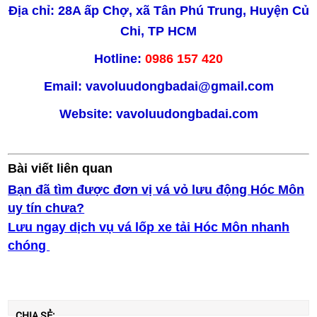
Địa chỉ: 28A ấp Chợ, xã Tân Phú Trung, Huyện Củ
Chi, TP HCM
Hotline:
0986 157 420
Email: vavoluudongbadai@gmail.com
Web
site:
vavoluudongbadai.com
Bài viết liên quan
Bạn đã tìm được đơn vị vá vỏ lưu động Hóc Môn
uy tín chưa?
Lưu ngay dịch vụ vá lốp xe tải Hóc Môn nhanh
chóng ​
CHIA SẺ: