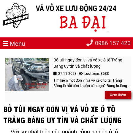
0986 157 420
Menu
Bỏ túi ngay đơn vị vá vỏ xe ô tô Trảng
Bàng uy tín và chất lượng
27.11.2023
Lượt xem: 8588
Tìm kiếm một đơn vị vá vỏ xe ô tô tại Trảng
Bàng là nỗi băn khoăn của bạn? Đừng lo lắng,
hãy liên hệ ngay dịch vụ vá vỏ lưu động Ba đại
Xem thêm
để được hỗ trợ và tư vấn rõ hơn nhé!
BỎ TÚI NGAY ĐƠN VỊ VÁ VỎ XE Ô TÔ
TRẢNG BÀNG UY TÍN VÀ CHẤT LƯỢNG
Với sự phát triển của ngành công nghiệp ô tô,