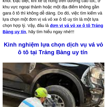
khỏi. Đặc biệt, khi xe bị hỏng trên đường cao tốc, ở
khu vực ngoại thành hoặc một địa điểm không gần
gara ô tô thì không dễ dàng. Do đó, việc tìm kiếm và
lựa chọn một đơn vị vá vỏ xe ô tô uy tín là một lựa
chọn hợp lý. Vậy, đâu là
đơn vị vá vỏ xe ô tô Trảng
Bàng uy tín
, hãy tìm hiểu ngay nhé!!!
Kinh nghiệm lựa chọn dịch vụ vá vỏ
ô tô tại Trảng Bàng uy tín