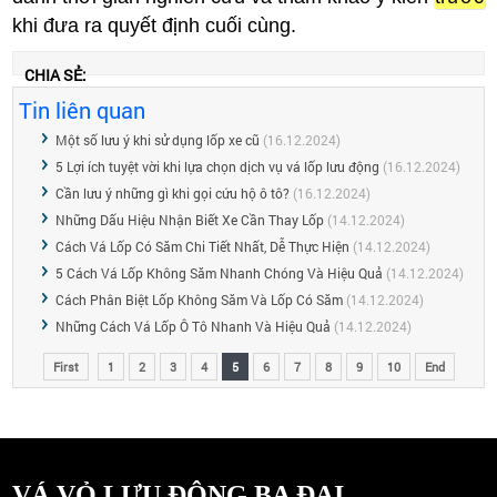
khi đưa ra quyết định cuối cùng.
CHIA SẺ:
Tin liên quan
Một số lưu ý khi sử dụng lốp xe cũ
(16.12.2024)
5 Lợi ích tuyệt vời khi lựa chọn dịch vụ vá lốp lưu động
(16.12.2024)
Cần lưu ý những gì khi gọi cứu hộ ô tô?
(16.12.2024)
Những Dấu Hiệu Nhận Biết Xe Cần Thay Lốp
(14.12.2024)
Cách Vá Lốp Có Săm Chi Tiết Nhất, Dễ Thực Hiện
(14.12.2024)
5 Cách Vá Lốp Không Săm Nhanh Chóng Và Hiệu Quả
(14.12.2024)
Cách Phân Biệt Lốp Không Săm Và Lốp Có Săm
(14.12.2024)
Những Cách Vá Lốp Ô Tô Nhanh Và Hiệu Quả
(14.12.2024)
First
1
2
3
4
5
6
7
8
9
10
End
VÁ VỎ LƯU ĐỘNG BA ĐẠI