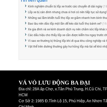
Kinh nghiệm chuẩn bị lốp xe trước các chuyến đi dài ngày
(19
Lốp xe bị cán đinh nhưng chưa xì hơi có nên tiếp tục sử dụng
Những sai lầm khiến tuổi thọ lốp xe giảm nhanh hơn bình th
Bao lâu nên đảo lốp một lần để kéo dài tuổi thọ bánh xe?
(19
Xe gia đình và xe kinh doanh dịch vụ nên chăm sóc lốp khác
Các dấu hiệu cho thấy lốp xe cần được kiểm tra ngay trước c
Vì sao xe thường bị thủng lốp khi đi qua khu công nghiệp và
Vật thể trên đường thường gây hư hỏng lốp mà tài xế khó nhậ
VÁ VỎ LƯU ĐỘNG BA ĐẠI
Địa chỉ: 28A ấp Chợ, x.Tân Phú Trung, H.Củ Chi, T
HCM
Cơ Sở 2: 1985 Đ.Tỉnh Lộ 15, Phú Hiệp, An Nhơn Tâ
Chí Minh