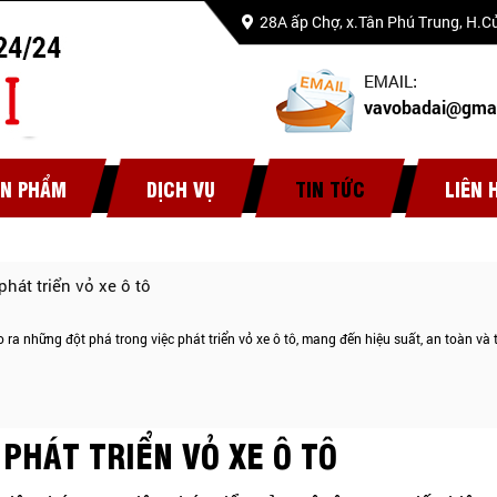
28A ấp Chợ, x.Tân Phú Trung, H.
vavobadai@gma
ẢN PHẨM
DỊCH VỤ
TIN TỨC
LIÊN 
hát triển vỏ xe ô tô
ra những đột phá trong việc phát triển vỏ xe ô tô, mang đến hiệu suất, an toàn và 
PHÁT TRIỂN VỎ XE Ô TÔ