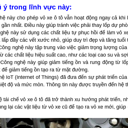
ý trong lĩnh vực này:
hệ này cho phép vỏ xe ô tô vẫn hoạt động ngay cả khi bị
gần nhất. Điều này giúp tránh việc phải thay lốp dự ph
nghệ này sử dụng các chất liệu tự phục hồi để làm vỏ xe
 lấp đầy các vết xước nhỏ, giúp duy trì đẹp và tăng tuổi 
: Công nghệ này tập trung vào việc giảm trọng lượng của
ừ các chất liệu hiệu suất cao, như các loại cao su và sợi
 Công nghệ này giúp giảm tiếng ồn và rung động từ lố
t để giảm tiếng ồn tạo ra từ mặt đường.
hệ IoT (Internet of Things) đã đưa đến sự phát triển c
hiệt độ và mức mòn. Thông tin này được truyền đến hệ th
ệ tái chế vỏ xe ô tô đã trở thành xu hướng phát triển, 
g lại các vật liệu từ vỏ xe cũ để tạo ra vỏ xe mới, giúp