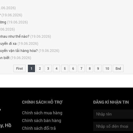
.06.2026)
?
(19.06.2026)
ường
(19.06.2026)
.06.2026)
 nhau như thế nào?
(19.06.2026)
huyến đi xa
(19.06.2026)
 tuyến vận tải hàng hóa?
(19.06.2026)
n biết
(19.06.2026)
First
1
2
3
4
5
6
7
8
9
10
End
CHÍNH SÁCH HỖ TRỢ
ĐĂNG KÍ NHẬN TIN
P
Chính sách mua hàng
Chính sách bán hàng
y, Hồ
Chính sách đổi trả