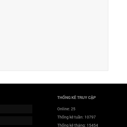
THỐNG KÊ TRUY CẬP
Online:
25
Thống kê tuần:
10797
Thống kê tháng:
15454