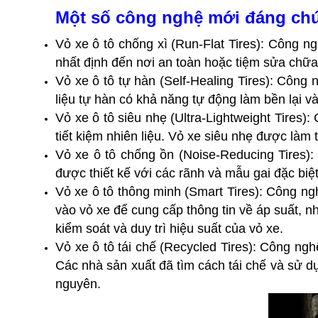
Một số công nghệ mới đáng chú 
Vỏ xe ô tô chống xì (Run-Flat Tires): Công ng
nhất định đến nơi an toàn hoặc tiệm sửa chữa 
Vỏ xe ô tô tự hàn (Self-Healing Tires): Công 
liệu tự hàn có khả năng tự động làm bền lại và
Vỏ xe ô tô siêu nhẹ (Ultra-Lightweight Tires)
tiết kiệm nhiên liệu. Vỏ xe siêu nhẹ được làm t
Vỏ xe ô tô chống ồn (Noise-Reducing Tires):
được thiết kế với các rãnh và mẫu gai đặc biệ
Vỏ xe ô tô thông minh (Smart Tires): Công ng
vào vỏ xe để cung cấp thông tin về áp suất, n
kiểm soát và duy trì hiệu suất của vỏ xe.
Vỏ xe ô tô tái chế (Recycled Tires): Công ngh
Các nhà sản xuất đã tìm cách tái chế và sử dụn
nguyên.