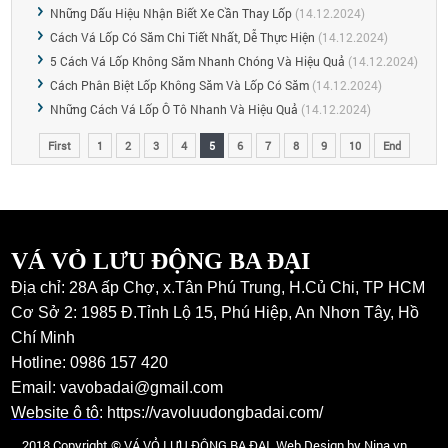
Những Dấu Hiệu Nhận Biết Xe Cần Thay Lốp
(14.12.2024)
Cách Vá Lốp Có Săm Chi Tiết Nhất, Dễ Thực Hiện
(14.12.2024)
5 Cách Vá Lốp Không Săm Nhanh Chóng Và Hiệu Quả
(14.12.2024)
Cách Phân Biệt Lốp Không Săm Và Lốp Có Săm
(14.12.2024)
Những Cách Vá Lốp Ô Tô Nhanh Và Hiệu Quả
(14.12.2024)
First
1
2
3
4
5
6
7
8
9
10
End
VÁ VỎ LƯU ĐỘNG BA ĐẠI
Địa chỉ: 28A ấp Chợ, x.Tân Phú Trung, H.Củ Chi, TP HCM
Cơ Sở 2: 1985 Đ.Tỉnh Lộ 15, Phú Hiệp, An Nhơn Tây, Hồ
Chí Minh
Hotline: 0986 157 420
Email: vavobadai@gmail.com
Website ô tô
:
https://vavoluudongbadai.com/
2018 Copyright © VÁ VỎ LƯU ĐỘNG BA ĐẠI. Web Design by Nina.vn