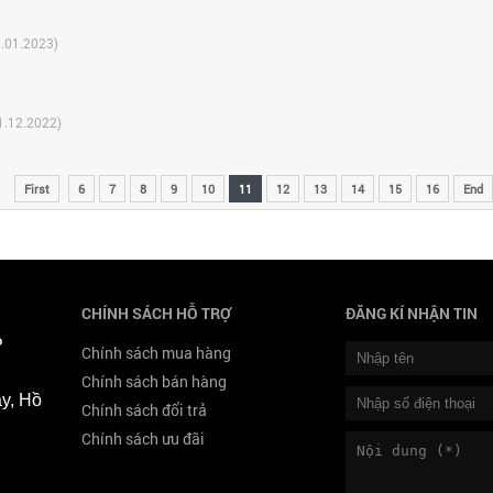
.01.2023)
1.12.2022)
First
6
7
8
9
10
11
12
13
14
15
16
End
CHÍNH SÁCH HỖ TRỢ
ĐĂNG KÍ NHẬN TIN
P
Chính sách mua hàng
Chính sách bán hàng
y, Hồ
Chính sách đổi trả
Chính sách ưu đãi