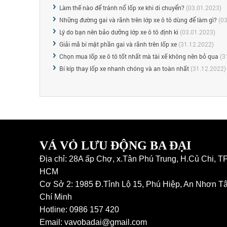
Làm thế nào để tránh nổ lốp xe khi di chuyển?
(03.01.2023)
Những đường gai và rãnh trên lớp xe ô tô dùng để làm gì?
(03
Lý do bạn nên bảo dưỡng lớp xe ô tô định kì
(03.01.2023)
Giải mã bí mật phần gai và rãnh trên lốp xe
(31.12.2022)
Chọn mua lốp xe ô tô tốt nhất mà tài xế không nên bỏ qua
(3
Bí kíp thay lốp xe nhanh chóng và an toàn nhất
(31.12.2022)
VÁ VỎ LƯU ĐỘNG BA ĐẠI
Địa chỉ: 28A ấp Chợ, x.Tân Phú Trung, H.Củ Chi, T
HCM
Cơ Sở 2: 1985 Đ.Tỉnh Lộ 15, Phú Hiệp, An Nhơn Tâ
Chí Minh
Hotline: 0986 157 420
Email: vavobadai@gmail.com