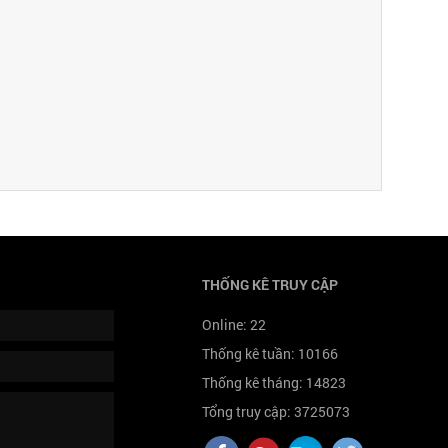
THỐNG KÊ TRUY CẬP
Online:
22
Thống kê tuần:
10166
Thống kê tháng:
14823
Tổng truy cập:
3725073