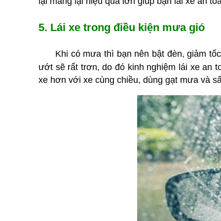
lại mang lại hiệu quả lớn giúp bạn lái xe an t
5. Lái xe trong điều kiện mưa gió
Khi có mưa thì bạn nên bật đèn, giảm tốc
ướt sẽ rất trơn, do đó kinh nghiệm lái xe an 
xe hơn với xe cùng chiều, dùng gạt mưa và sấ