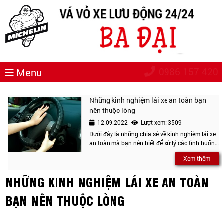
0986 157 420
Menu
Những kinh nghiệm lái xe an toàn bạn
nên thuộc lòng
12.09.2022
Lượt xem: 3509
Dưới đây là những chia sẻ về kinh nghiệm lái xe
an toàn mà bạn nên biết để xử lý các tình huống
thường gặp trong điều kiện vận hành thực tế tại
Xem thêm
Việt Nam.
NHỮNG KINH NGHIỆM LÁI XE AN TOÀN
BẠN NÊN THUỘC LÒNG