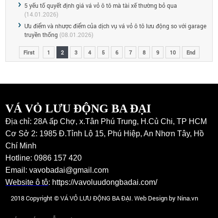
5 yếu tố quyết định giá vá vỏ ô tô mà tài xế thường bỏ qua
(14.01.2026)
Ưu điểm và nhược điểm của dịch vụ vá vỏ ô tô lưu động so với garage
truyền thống
(08.01.2026)
First
1
2
3
4
5
6
7
8
9
10
End
VÁ VỎ LƯU ĐỘNG BA ĐẠI
Địa chỉ: 28A ấp Chợ, x.Tân Phú Trung, H.Củ Chi, TP HCM
Cơ Sở 2: 1985 Đ.Tỉnh Lộ 15, Phú Hiệp, An Nhơn Tây, Hồ
Chí Minh
Hotline: 0986 157 420
Email: vavobadai@gmail.com
Website ô tô
:
https://vavoluudongbadai.com/
2018 Copyright © VÁ VỎ LƯU ĐỘNG BA ĐẠI. Web Design by Nina.vn