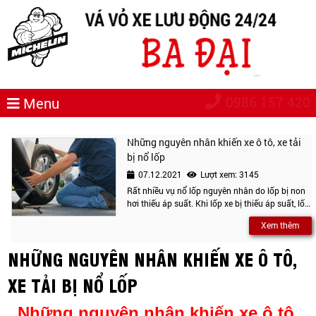
0986 157 420
Menu
Những nguyên nhân khiến xe ô tô, xe tải
bị nổ lốp
07.12.2021
Lượt xem: 3145
Rất nhiều vụ nổ lốp nguyên nhân do lốp bị non
hơi thiếu áp suất. Khi lốp xe bị thiếu áp suất, lốp
xe sẽ phải chịu áp lực lớn hơn. Ngoài ra bề mặt
Xem thêm
tiếp xúc của lốp với mặt đường cũng nhiều hơn
khiến lốp dễ bị nóng nên dễ bị nổ lốp
NHỮNG NGUYÊN NHÂN KHIẾN XE Ô TÔ,
XE TẢI BỊ NỔ LỐP
Những nguyên nhân khiến xe ô tô,