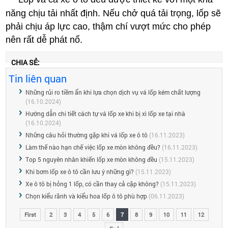
năng chịu tải nhất định. Nếu chở quá tải trọng, lốp sẽ
phải chịu áp lực cao, thậm chí vượt mức cho phép
nên rất dễ phát nổ.
CHIA SẺ:
Tin liên quan
Những rủi ro tiềm ẩn khi lựa chọn dịch vụ vá lốp kém chất lượng
(16.10.2024)
Hướng dẫn chi tiết cách tự vá lốp xe khi bị xì lốp xe tại nhà
(16.10.2024)
Những câu hỏi thường gặp khi vá lốp xe ô tô
(16.11.2023)
Làm thế nào hạn chế việc lốp xe mòn không đều?
(16.11.2023)
Top 5 nguyên nhân khiến lốp xe mòn không đều
(15.11.2023)
Khi bơm lốp xe ô tô cần lưu ý những gì?
(15.11.2023)
Xe ô tô bị hỏng 1 lốp, có cần thay cả cặp không?
(15.11.2023)
Chọn kiểu rãnh và kiểu hoa lốp ô tô phù hợp
(06.11.2023)
First
2
3
4
5
6
7
8
9
10
11
12