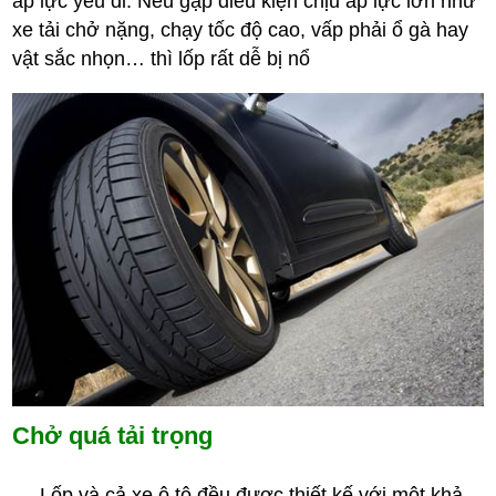
áp lực yếu đi. Nếu gặp điều kiện chịu áp lực lớn như
xe tải chở nặng, chạy tốc độ cao, vấp phải ổ gà hay
vật sắc nhọn… thì lốp rất dễ bị nổ
Chở quá tải trọng
Lốp và cả xe ô tô đều được thiết kế với một khả