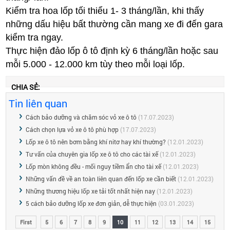
Kiểm tra hoa lốp tối thiểu 1- 3 tháng/lần, khi thấy
những dấu hiệu bất thường cần mang xe đi đến gara
kiểm tra ngay.
Thực hiện đảo lốp ô tô định kỳ 6 tháng/lần hoặc sau
mỗi 5.000 - 12.000 km tùy theo mỗi loại lốp.
CHIA SẺ:
Tin liên quan
Cách bảo dưỡng và chăm sóc vỏ xe ô tô
(17.07.2023)
Cách chọn lựa vỏ xe ô tô phù hợp
(17.07.2023)
Lốp xe ô tô nên bơm bằng khí nitơ hay khí thường?
(12.01.2023)
Tư vấn của chuyên gia lốp xe ô tô cho các tài xế
(12.01.2023)
Lốp mòn không đều - mối nguy tiềm ẩn cho tài xế
(12.01.2023)
Những vấn đề về an toàn liên quan đến lốp xe cần biết
(12.01.2023)
Những thương hiệu lốp xe tải tốt nhất hiện nay
(12.01.2023)
5 cách bảo dưỡng lốp xe đơn giản, dễ thực hiện
(03.01.2023)
First
5
6
7
8
9
10
11
12
13
14
15