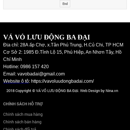
End
VÁ VỎ LƯU ĐỘNG BA ĐẠI
Địa chỉ: 28A ấp Chợ, x.Tân Phú Trung, H.Củ Chi, TP HCM
Cơ Sở 2: 1985 Đ.Tỉnh Lộ 15, Phú Hiệp, An Nhơn Tây, Hồ
Chí Minh
Hotline: 0986 157 420
Email: vavobadai@gmail.com
Website ô tô
:
https://vavoluudongbadai.com/
2018 Copyright © VÁ VỎ LƯU ĐỘNG BA ĐẠI. Web Design by Nina.vn
CHÍNH SÁCH HỖ TRỢ
Chính sách mua hàng
Chính sách bán hàng
Chính sách đổi trả