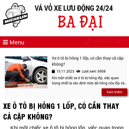
0986 157 420
Menu
Xe ô tô bị hỏng 1 lốp, có cần thay cả cặp
không?
15.11.2023
Lượt xem: 6908
Khi một chiếc xe ô tô bị hỏng lốp, việc quan
trọng nhất là xác định mức độ hỏng của lốp và
quyết định liệu có cần thay cả cặp lốp hay
Xem thêm
không. Việc nên thay một chiếc hay cả hai bên
phụ thuộc vào một số yếu tố như tuổi thọ, độ
XE Ô TÔ BỊ HỎNG 1 LỐP, CÓ CẦN THAY
mòn, độ đàn hồi và chiều sâu gai lốp của lốp xe.
CẢ CẶP KHÔNG?
Khi một chiếc xe ô tô bị hỏng lốp, việc quan trọng