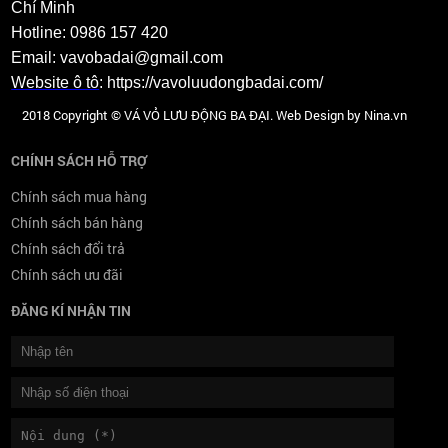
Chí Minh
Tỉnh Hoà Bình xin hỗ trợ 192 tỷ đồng trả nợ
Geleximco
Hotline: 0986 157 420
192 tỷ đồng được địa phương xin để thanh toán
Email: vavobadai@gmail.com
phần thi công...
Website ô tô
:
https://vavoluudongbadai.com/
2018 Copyright © VÁ VỎ LƯU ĐỘNG BA ĐẠI. Web Design by Nina.vn
CHÍNH SÁCH HỖ TRỢ
Chính sách mua hàng
Chính sách bán hàng
Chính sách đổi trả
Chính sách ưu đãi
ĐĂNG KÍ NHẬN TIN