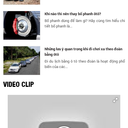
Khi nào thì nên thay bố phanh ôtô?
Bố phanh dùng để làm gì? Hãy cùng tìm hiểu chi
tiết bố phanh là...
Những lưu ý quan trọng khi đi chơi xa theo đoàn
bằng ôtô
Đi du lịch bằng ô tô theo đoàn là hoạt động phổ
biến của các...
VIDEO CLIP
5 lưu ý giúp sử dụng lốp xe hiệu quả nhất
Áp suất lốp là yếu tố quan trọng ảnh hưởng đến
tuổi thọ của...
5 lưu ý giúp bạn luôn lái xe an toàn trong mọi
trường hợp