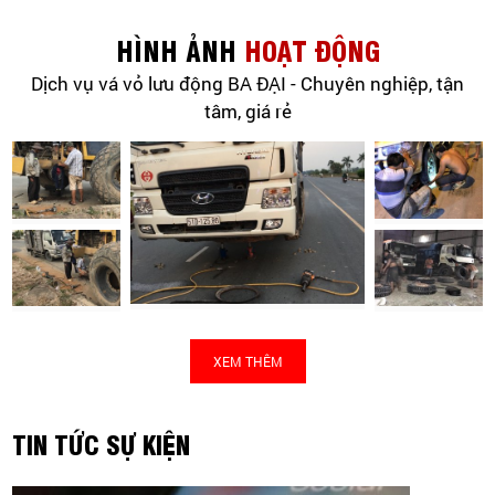
HÌNH ẢNH
HOẠT ĐỘNG
Dịch vụ vá vỏ lưu động BA ĐẠI - Chuyên nghiệp, tận
tâm, giá rẻ
XEM THÊM
TIN TỨC SỰ KIỆN