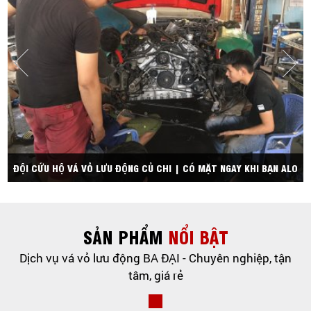
Ỗ
ĐỘI CỨU HỘ VÁ VỎ LƯU ĐỘNG CỦ CHI | CÓ MẶT NGAY KHI BẠN ALO
SẢN PHẨM
NỔI BẬT
Dịch vụ vá vỏ lưu động BA ĐẠI - Chuyên nghiệp, tận
tâm, giá rẻ